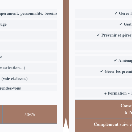
mpérament, personnalité, besoins
✓ Gérer la
fuge
✓ Gesti
✓ Prévenir et gérer
ée
✓ Aménage
 mastication…)
✓ Gérer les premi
(voir ci-dessus)
 rendez-vous
+ Formation « l
Consu
à l’
50€/h
Complément suivi en