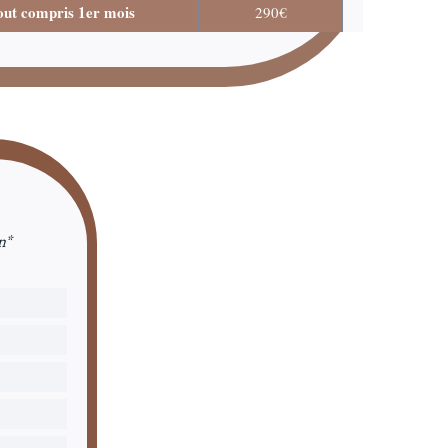
ut compris 1er mois
290€
n*