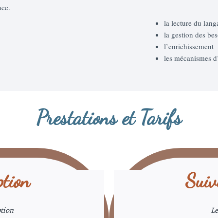
ace.
la lecture du lan
la gestion des b
l’enrichissement
les mécanismes d’
Prestations et Tarifs
ption
Suiv
ption
Le