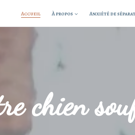
Accueil
À propos
Anxiété de sépara
re chien sou