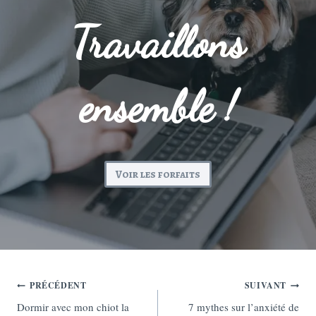
Travaillons
ensemble !
Voir les forfaits
Navigation
PRÉCÉDENT
SUIVANT
Dormir avec mon chiot la
7 mythes sur l’anxiété de